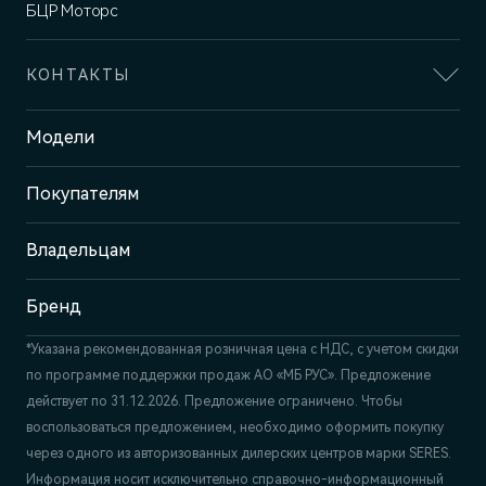
БЦР Моторс
КОНТАКТЫ
Адрес
Модели
Нижний Новгород, ш. Казанское,
6Б
Покупателям
Отдел продаж и сервиса
+7 (831) 214-00-68
Владельцам
Бренд
*Указана рекомендованная розничная цена c НДС, с учетом скидки
по программе поддержки продаж АО «МБ РУС». Предложение
действует по 31.12.2026. Предложение ограничено. Чтобы
воспользоваться предложением, необходимо оформить покупку
через одного из авторизованных дилерских центров марки SERES.
Информация носит исключительно справочно-информационный