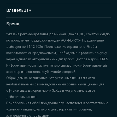
Отдел продаж и сервиса
+7 (831) 214-00-68
Владельцам
Бренд
*Указана рекомендованная розничная цена c НДС, с учетом скидки
по программе поддержки продаж АО «МБ РУС». Предложение
действует по 31.12.2026. Предложение ограничено. Чтобы
воспользоваться предложением, необходимо оформить покупку
через одного из авторизованных дилерских центров марки SERES.
Информация носит исключительно справочно-информационный
характер и не является (публичной) офертой.
Обращаем ваше внимание, что указанные цены являются
необязательными рекомендованными розничными ценами для
официальных дилеров марки SERES и могут отличаться от
действительных цен.
Приобретение любой продукции осуществляется в соответствии с
условиями индивидуального договора купли-продажи,
заключаемого с продавцом.