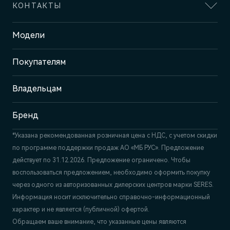
КОНТАКТЫ
Адрес
Модели
Нижний Новгород, ш. Казанское,
6Б
Покупателям
Отдел продаж и сервиса
+7 (831) 214-00-68
Владельцам
Бренд
*Указана рекомендованная розничная цена c НДС, с учетом скидки
по программе поддержки продаж АО «МБ РУС». Предложение
действует по 31.12.2026. Предложение ограничено. Чтобы
воспользоваться предложением, необходимо оформить покупку
через одного из авторизованных дилерских центров марки SERES.
Информация носит исключительно справочно-информационный
характер и не является (публичной) офертой.
Обращаем ваше внимание, что указанные цены являются