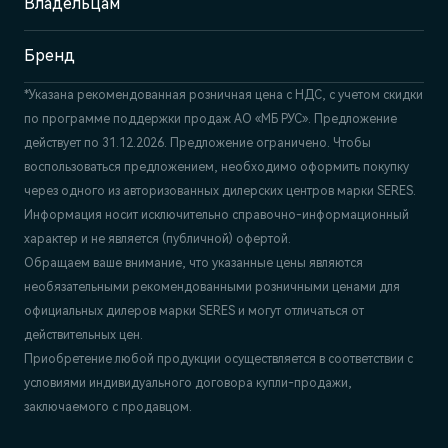
+7 (831) 214-00-68
Владельцам
Бренд
*Указана рекомендованная розничная цена c НДС, с учетом скидки
по программе поддержки продаж АО «МБ РУС». Предложение
действует по 31.12.2026. Предложение ограничено. Чтобы
воспользоваться предложением, необходимо оформить покупку
через одного из авторизованных дилерских центров марки SERES.
Информация носит исключительно справочно-информационный
характер и не является (публичной) офертой.
Обращаем ваше внимание, что указанные цены являются
необязательными рекомендованными розничными ценами для
официальных дилеров марки SERES и могут отличаться от
действительных цен.
Приобретение любой продукции осуществляется в соответствии с
условиями индивидуального договора купли-продажи,
заключаемого с продавцом.