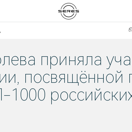
д
лева приняла уча
ии, посвящённой 
П-1000 российски