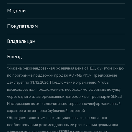
Адрес
Модели
Нижний Новгород, ш. Казанское,
6Б
Покупателям
Отдел продаж и сервиса
+7 (831) 214-00-68
Владельцам
Бренд
*Указана рекомендованная розничная цена c НДС, с учетом скидки
по программе поддержки продаж АО «МБ РУС». Предложение
действует по 31.12.2026. Предложение ограничено. Чтобы
воспользоваться предложением, необходимо оформить покупку
через одного из авторизованных дилерских центров марки SERES.
Информация носит исключительно справочно-информационный
характер и не является (публичной) офертой.
Обращаем ваше внимание, что указанные цены являются
необязательными рекомендованными розничными ценами для