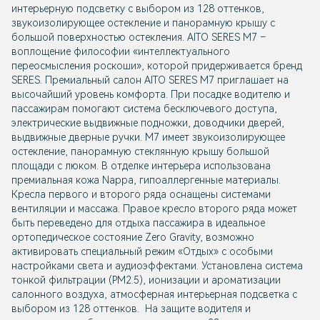
интерьерную подсветку с выбором из 128 оттенков,
звукоизолирующее остекление и панорамную крышу с
большой поверхностью остекления. AITO SERES M7 –
воплощение философии «интеллектуального
переосмысления роскоши», которой придерживается бренд
SERES. Премиальный салон AITO SERES M7 приглашает на
высочайший уровень комфорта. При посадке водителю и
пассажирам помогают система бесключевого доступа,
электрические выдвижные подножки, доводчики дверей,
выдвижные дверные ручки. М7 имеет звукоизолирующее
остекление, панорамную стеклянную крышу большой
площади с люком. В отделке интерьера использована
премиальная кожа Nappa, гипоаллергенные материалы.
Кресла первого и второго ряда оснащены системами
вентиляции и массажа. Правое кресло второго ряда может
быть переведено для отдыха пассажира в идеальное
ортопедическое состояние Zero Gravity, возможно
активировать специальный режим «Отдых» с особыми
настройками света и аудиоэффектами. Установлена система
тонкой фильтрации (РМ2.5), ионизации и ароматизации
салонного воздуха, атмосферная интерьерная подсветка с
выбором из 128 оттенков. На защите водителя и