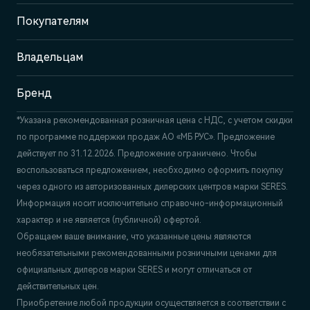
6Б
Покупателям
Отдел продаж и сервиса
+7 (831) 214-00-68
Владельцам
Бренд
*Указана рекомендованная розничная цена c НДС, с учетом скидки
по программе поддержки продаж АО «МБ РУС». Предложение
действует по 31.12.2026. Предложение ограничено. Чтобы
воспользоваться предложением, необходимо оформить покупку
через одного из авторизованных дилерских центров марки SERES.
Информация носит исключительно справочно-информационный
характер и не является (публичной) офертой.
Обращаем ваше внимание, что указанные цены являются
необязательными рекомендованными розничными ценами для
официальных дилеров марки SERES и могут отличаться от
действительных цен.
Приобретение любой продукции осуществляется в соответствии с