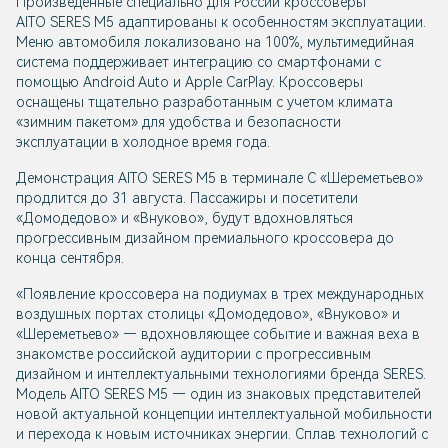
Произведенные специально для России кроссоверы
AITO SERES M5 адаптированы к особенностям эксплуатации.
Меню автомобиля локализовано на 100%, мультимедийная
система поддерживает интеграцию со смартфонами с
помощью Android Auto и Apple CarPlay. Кроссоверы
оснащены тщательно разработанным с учетом климата
«зимним пакетом» для удобства и безопасности
эксплуатации в холодное время года.
Демонстрация AITO SERES M5 в терминале С «Шереметьево»
продлится до 31 августа. Пассажиры и посетители
«Домодедово» и «Внуково», будут вдохновляться
прогрессивным дизайном премиального кроссовера до
конца сентября.
«Появление кроссовера на подиумах в трех международных
воздушных портах столицы «Домодедово», «Внуково» и
«Шереметьево» — вдохновляющее событие и важная веха в
знакомстве российской аудитории с прогрессивным
дизайном и интеллектуальными технологиями бренда SERES.
Модель AITO SERES M5 — один из знаковых представителей
новой актуальной концепции интеллектуальной мобильности
и перехода к новым источниках энергии. Сплав технологий с