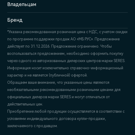
+7 (831) 214-00-68
Владельцам
Бренд
*Указана рекомендованная розничная цена c НДС, с учетом скидки
по программе поддержки продаж АО «МБ РУС». Предложение
действует по 31.12.2026. Предложение ограничено. Чтобы
воспользоваться предложением, необходимо оформить покупку
через одного из авторизованных дилерских центров марки SERES.
Информация носит исключительно справочно-информационный
характер и не является (публичной) офертой.
Обращаем ваше внимание, что указанные цены являются
необязательными рекомендованными розничными ценами для
официальных дилеров марки SERES и могут отличаться от
действительных цен.
Приобретение любой продукции осуществляется в соответствии с
условиями индивидуального договора купли-продажи,
заключаемого с продавцом.