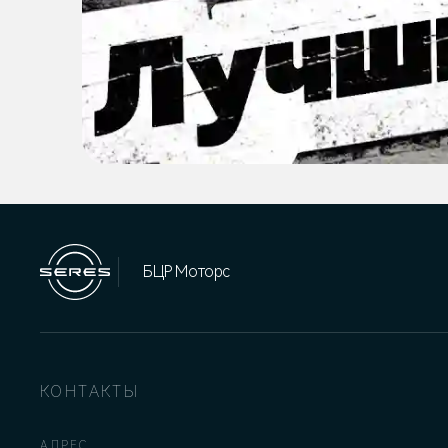
БЦР Моторс
КОНТАКТЫ
АДРЕС